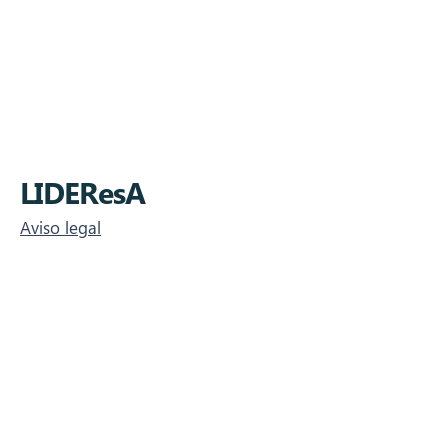
Impulsado con orgullo por iMADES
Communication
LIDEResA
Aviso legal
Política de cookies
Política de Privacidad
Teléfono:
91 088 23 99
Correo:
info@imadesc.com
C/ Lyon 9 local 8, 28030, Madrid