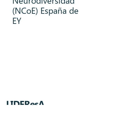
Neurodiversidad
(NCoE) España de
EY
Impulsado con orgullo por iMADES
Communication
LIDEResA
Aviso legal
Política de cookies
Política de Privacidad