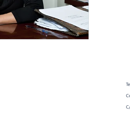
T
C
C