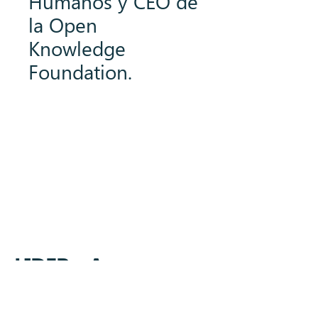
Humanos y CEO de
la Open
Knowledge
Foundation.
Impulsado con orgullo por iMADES
Communication
LIDEResA
Aviso legal
Política de cookies